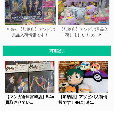
【加納店】アソビバ
【加納店】アソビバ景品入
前へ
景品入荷情報です！
荷しました！
次へ
関連記事
【マンガ倉庫宮崎店】5/4■
【加納店】アソビバ入荷情
買取させてい...
報です！◆にしむ...