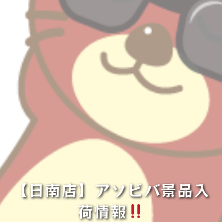
【日南店】アソビバ景品入
荷情報