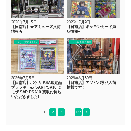
2026年7月15日
2026年7月9日
【日南店】★アミューズ入荷
【日南店】ポケモンカード買
情報★
取情報■
こんなの買取りました
トレトレ倉庫日南店
2026年7月5日
2026年6月30日
【日南店】ポケカ PSA鑑定品
【日南店】アソビバ景品入荷
ブラッキーex SAR PSA10 ミ
情報です！
モザ SAR PSA10 買取お持ち
いただきました!
1
2
3
…
137
>