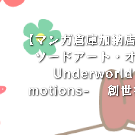
【マンガ倉庫加納店
ソードアート・オ
Underworl
motions- 