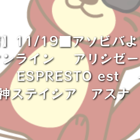
】11/19■アソビバ
ンライン アリシゼーシ
d ESPRESTO est -
創世神ステイシア アス