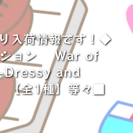
より入荷情報です！◆
ョン War of
Dressy and
ナ 【全1種】等々■