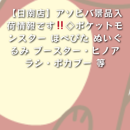
【日南店】アソビバ景品入
荷情報です
◇ポケットモ
ンスター ほぺぴた ぬいぐ
るみ ブースター・ヒノア
ラシ・ポカブー 等