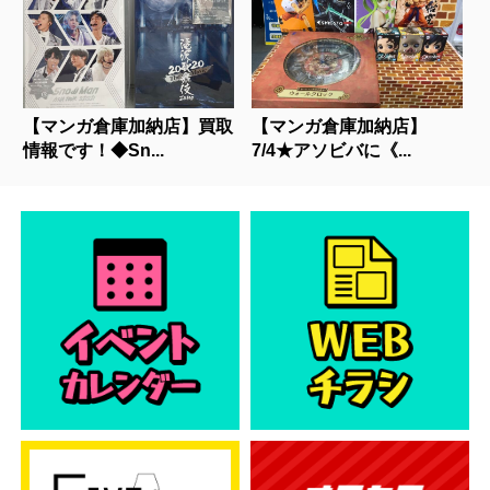
【マンガ倉庫加納店】買取
【マンガ倉庫加納店】
情報です！◆Sn...
7/4★アソビバに《...