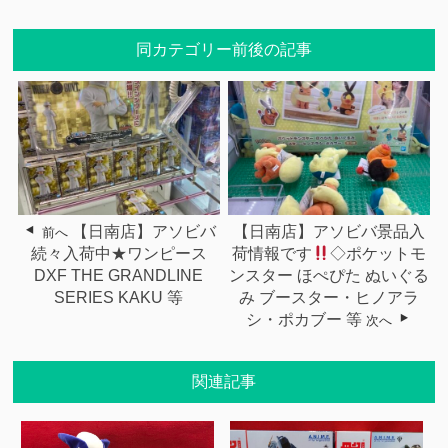
同カテゴリー前後の記事
【日南店】アソビバ
【日南店】アソビバ景品入
前へ
続々入荷中★ワンピース
荷情報です
◇ポケットモ
DXF THE GRANDLINE
ンスター ほぺぴた ぬいぐる
SERIES KAKU 等
み ブースター・ヒノアラ
シ・ポカブー 等
次へ
関連記事