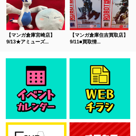
【マンガ倉庫宮崎店】
【マンガ倉庫住吉買取店】
9/13★アミューズ...
9/11■買取情...