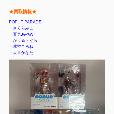
★買取情報★
POPUP PARADE
・さくらみこ
・百鬼あやめ
・がうる・ぐら
・戌神ころね
・天音かなた