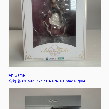
AniGame
高雄 獒 OL Ver.1/6 Scale PreｰPainted Figure