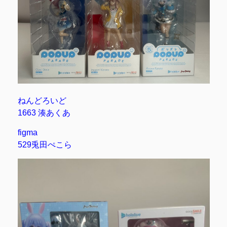
ねんどろいど
1663 湊あくあ
figma
529兎田ぺこら