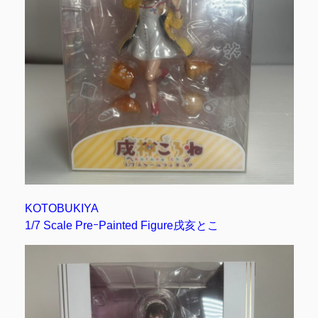
KOTOBUKIYA
1/7 Scale PreｰPainted Figure戌亥とこ