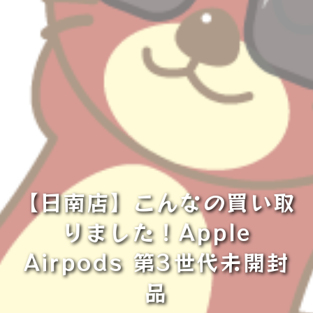
【日南店】こんなの買い取
りました！Apple
Airpods 第3世代未開封
品