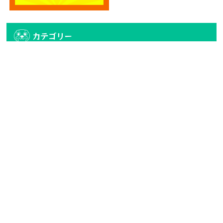
カテゴリー
カテゴリー
アーカイブ
アーカイブ
人気記事
エディオン宮崎本店2階に大型クレーンゲーム
専門店！...
4.7k件のビュー
【6/27、28日 10時オープン】トレトレ倉庫
宮...
521件のビュー