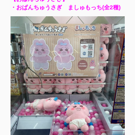
・おぱんちゅうさぎ ましゅもっち(全2種)