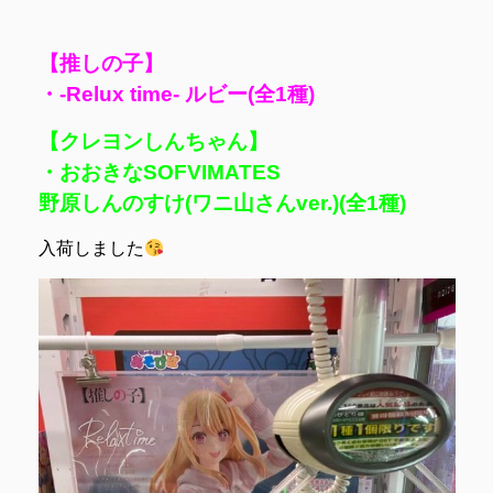
【推しの子】
・-Relux time- ルビー(全1種)
【クレヨンしんちゃん】
・おおきなSOFVIMATES
野原しんのすけ(ワニ山さんver.)(全1種)
入荷しました