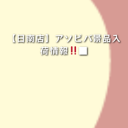
【日南店】アソビバ景品入
荷情報
■