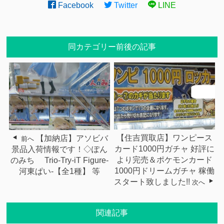
Facebook
Twitter
LINE
同カテゴリー前後の記事
【住吉買取店】ワンピース
【加納店】アソビバ
前へ
カード1000円ガチャ 好評に
景品入荷情報です！◇ぽん
より完売＆ポケモンカード
のみち Trio-Try-iT Figure-
1000円ドリームガチャ 稼働
河東ぱい-【全1種】 等
スタート致しました!!
次へ
関連記事