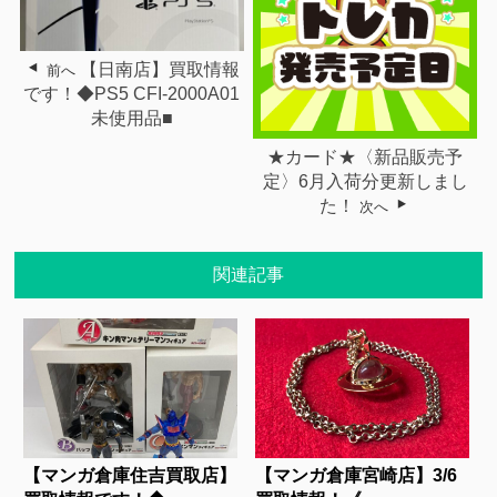
【日南店】買取情報
前へ
です！◆PS5 CFI-2000A01
未使用品■
★カード★〈新品販売予
定〉6月入荷分更新しまし
た！
次へ
関連記事
【マンガ倉庫住吉買取店】
【マンガ倉庫宮崎店】3/6