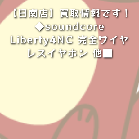
【日南店】買取情報です！
◆soundcore
Liberty4NC 完全ワイヤ
レスイヤホン 他■