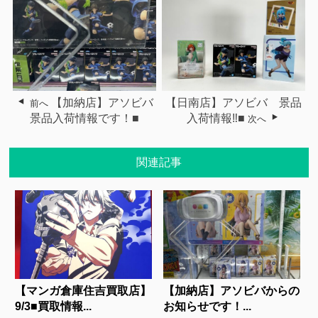
【加納店】アソビバ
【日南店】アソビバ 景品
前へ
景品入荷情報です！■
入荷情報‼■
次へ
関連記事
【マンガ倉庫住吉買取店】
【加納店】アソビバからの
9/3■買取情報...
お知らせです！...