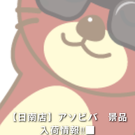
【日南店】アソビバ 景品
入荷情報‼■