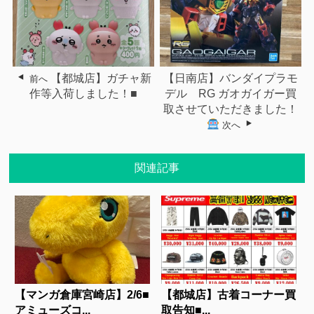
【都城店】ガチャ新
【日南店】バンダイプラモ
前へ
作等入荷しました！■
デル RG ガオガイガー買
取させていただきました！
次へ
関連記事
【マンガ倉庫宮崎店】2/6■
【都城店】古着コーナー買
アミューズコ...
取告知■...