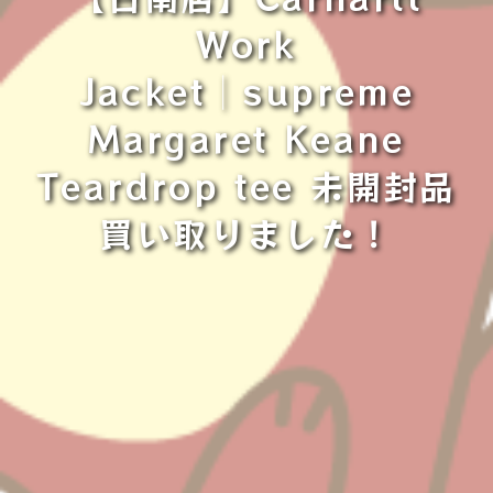
Work
Jacket│supreme
Margaret Keane
Teardrop tee 未開封品
買い取りました！