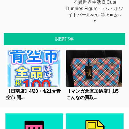
る異世界生活 BiCute
Bunnies Figure -ラム・ホワ
イトパールver.- 等々■
次へ
関連記事
【日南店】4/20・4/21★青
【マンガ倉庫加納店】1/5
空市 開...
こんなの買取...