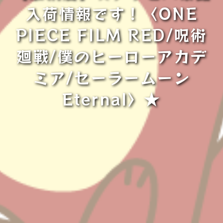
入荷情報です！〈ONE
PIECE FILM RED/呪術
廻戦/僕のヒーローアカデ
ミア/セーラームーン
Eternal〉★