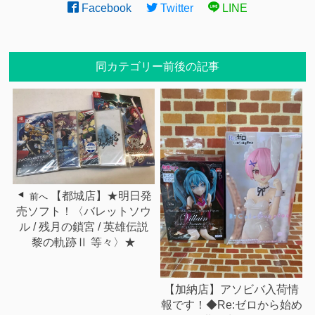
Facebook
Twitter
LINE
同カテゴリー前後の記事
【都城店】★明日発
前へ
売ソフト！〈バレットソウ
ル / 残月の鎖宮 / 英雄伝説
黎の軌跡Ⅱ 等々〉★
【加納店】アソビバ入荷情
報です！◆Re:ゼロから始め