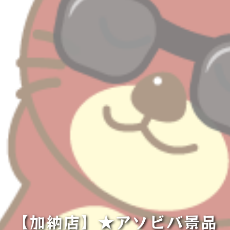
【加納店】★アソビバ景品