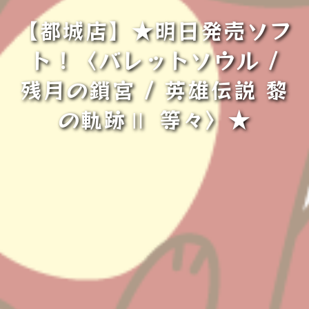
【都城店】★明日発売ソフ
ト！〈バレットソウル /
残月の鎖宮 / 英雄伝説 黎
の軌跡Ⅱ 等々〉★