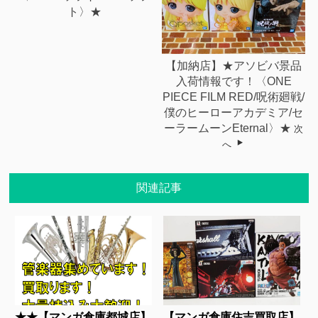
ト〉★
【加納店】★アソビバ景品
入荷情報です！〈ONE
PIECE FILM RED/呪術廻戦/
僕のヒーローアカデミア/セ
ーラームーンEternal〉★
次
へ
関連記事
★★【マンガ倉庫都城店】
【マンガ倉庫住吉買取店】