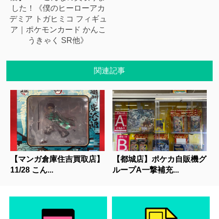
した！《僕のヒーローアカ
デミア トガヒミコ フィギュ
ア｜ポケモンカード かんこ
うきゃく SR他》
関連記事
【マンガ倉庫住吉買取店】
【都城店】ポケカ自販機グ
11/28 こん...
ループA一撃補充...