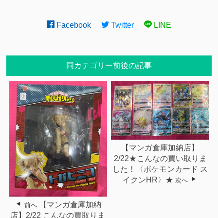
Facebook
Twitter
LINE
同カテゴリー前後の記事
【マンガ倉庫加納店】
2/22★こんなの買い取りま
した！〈ポケモンカード ス
イクンHR〉★
次へ
【マンガ倉庫加納
前へ
店】2/22 こんなの買取りま