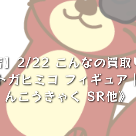
】2/22 こんなの買
トガヒミコ フィギュア
んこうきゃく SR他》