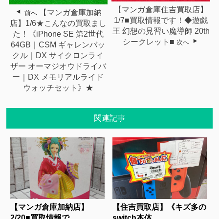
【マンガ倉庫住吉買取店】
【マンガ倉庫加納
前へ
1/7■買取情報です！◆遊戯
店】1/6★こんなの買取まし
王 幻想の見習い魔導師 20th
た！《iPhone SE 第2世代
シークレット■
次へ
64GB｜CSM ギャレンバッ
クル｜DX サイクロンライ
ザー オーマジオウドライバ
ー｜DX メモリアルライド
ウォッチセット》★
関連記事
【マンガ倉庫加納店】
【住吉買取店】《キズ多の
2/20■買取情報で...
switch本体...