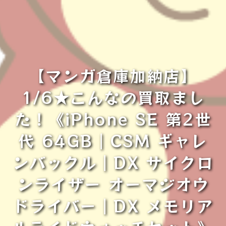
【マンガ倉庫加納店】
1/6★こんなの買取まし
た！《iPhone SE 第2世
代 64GB｜CSM ギャレ
ンバックル｜DX サイクロ
ンライザー オーマジオウ
ドライバー｜DX メモリア