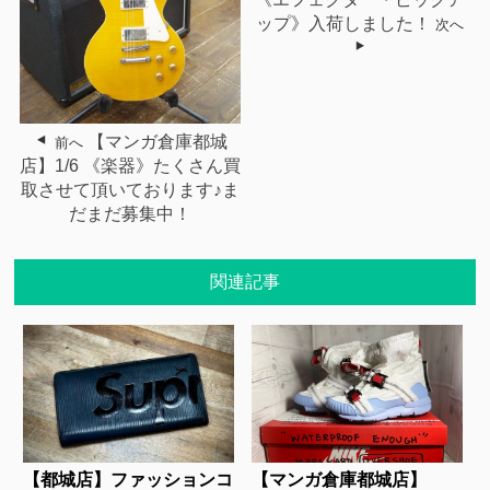
ップ》入荷しました！
次へ
【マンガ倉庫都城
前へ
店】1/6 《楽器》たくさん買
取させて頂いております♪ま
だまだ募集中！
関連記事
【都城店】ファッションコ
【マンガ倉庫都城店】