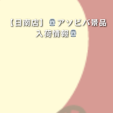
【日南店】
アソビバ景品
入荷情報