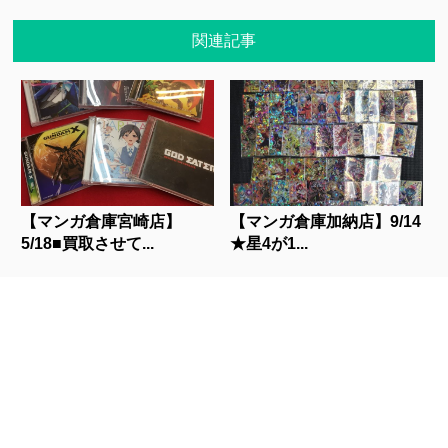
関連記事
【マンガ倉庫宮崎店】
【マンガ倉庫加納店】9/14
5/18■買取させて...
★星4が1...