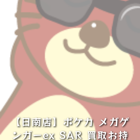
【日南店】ポケカ メガゲ
ンガーex SAR 買取お持