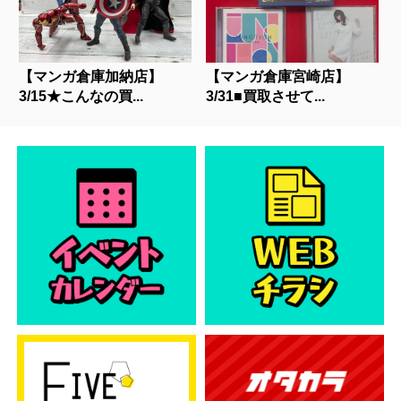
【マンガ倉庫加納店】
【マンガ倉庫宮崎店】
3/15★こんなの買...
3/31■買取させて...