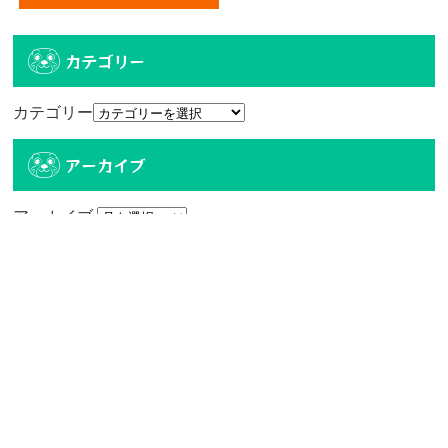
カテゴリー
カテゴリー
アーカイブ
アーカイブ
人気記事
エディオン宮崎本店2階に大型クレーンゲーム
専門店！...
4.9k件のビュー
【6/27、28日 10時オープン】トレトレ倉庫
宮...
518件のビュー