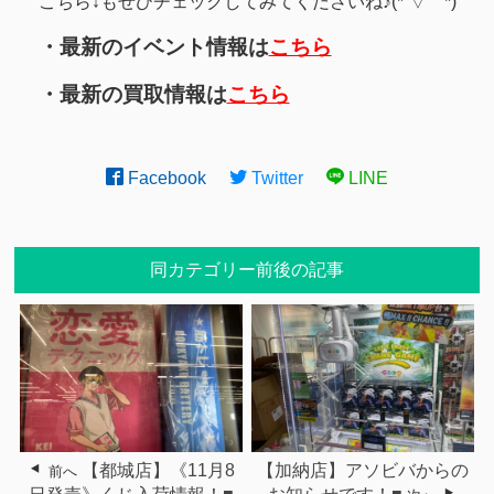
こちら↓もぜひチェックしてみてくださいね♪(*´▽｀*)
・最新のイベント情報は
こちら
・最新の買取情報は
こちら
Facebook
Twitter
LINE
同カテゴリー前後の記事
【都城店】《11月8
【加納店】アソビバからの
前へ