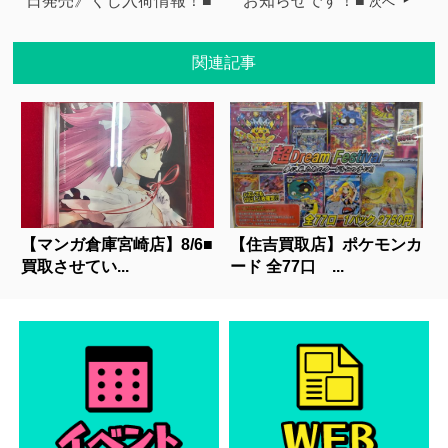
日発売》くじ入荷情報！■
お知らせです！■
次へ
関連記事
【マンガ倉庫宮崎店】8/6■
【住吉買取店】ポケモンカ
買取させてい...
ード 全77口 ...