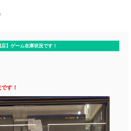
！
城店】ゲーム在庫状況です！
況です！