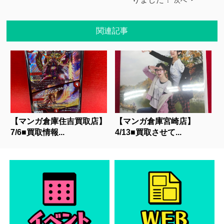
次へ
関連記事
【マンガ倉庫住吉買取店】
【マンガ倉庫宮崎店】
7/6■買取情報...
4/13■買取させて...