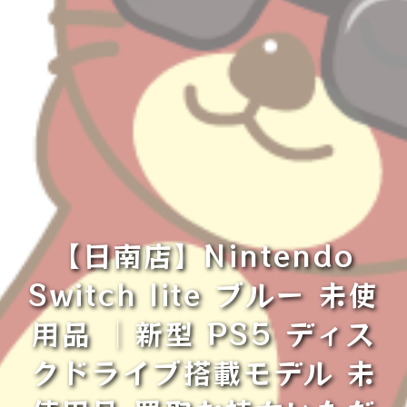
【日南店】Nintendo
Switch lite ブルー 未使
用品 │新型 PS5 ディス
クドライブ搭載モデル 未