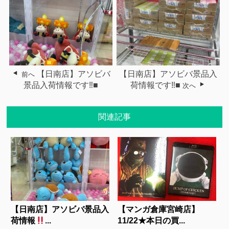
【日南店】アソビバ
【日南店】アソビバ景品入
前へ
景品入荷情報です‼■
荷情報です‼■
次へ
関連記事
【日南店】アソビバ景品入
【マンガ倉庫宮崎店】
荷情報
...
11/22★本日の買...