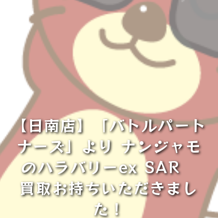
【日南店】「バトルパート
ナーズ」より ナンジャモ
のハラバリーex SAR
買取お持ちいただきまし
た！