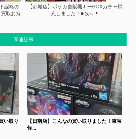
ド謀略の
【都城店】ポケカ自販機キーBOXガチャ補
ク 買取お持
充しました！■
次へ
関連記事
買い取り
【日南店】こんなの買い取りました！東宝
怪...