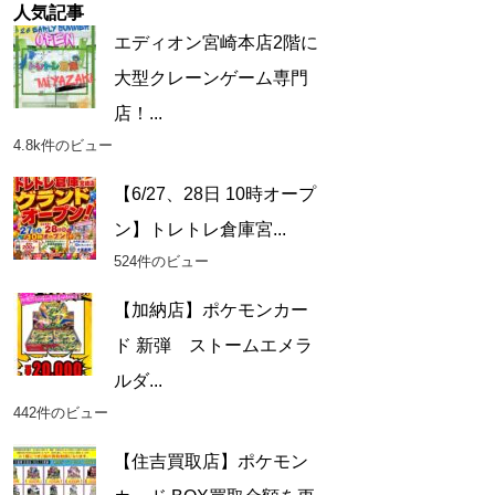
人気記事
エディオン宮崎本店2階に
大型クレーンゲーム専門
店！...
4.8k件のビュー
【6/27、28日 10時オープ
ン】トレトレ倉庫宮...
524件のビュー
【加納店】ポケモンカー
ド 新弾 ストームエメラ
ルダ...
442件のビュー
【住吉買取店】ポケモン