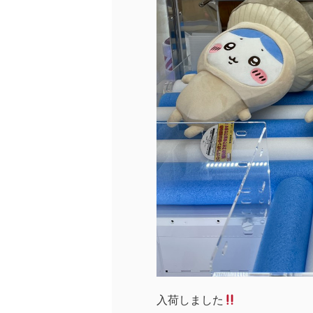
入荷しました