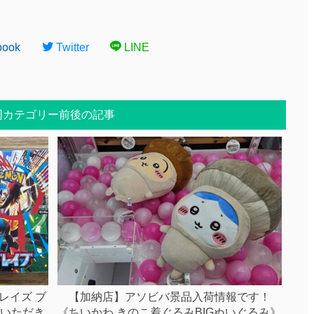
book
Twitter
LINE
同カテゴリー前後の記事
レイズ ブ
【加納店】アソビバ景品入荷情報です！
ちいただき
《ちいかわ きのこ着ぐるみBIGぬいぐるみ》