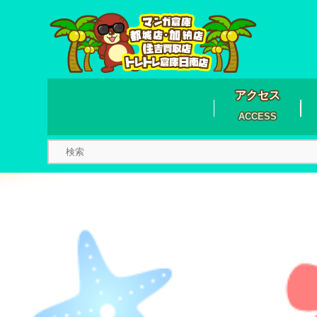
アクセス
ACCESS