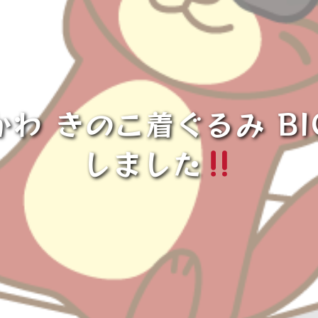
わ きのこ着ぐるみ B
しました