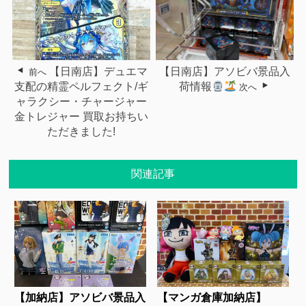
【日南店】デュエマ
【日南店】アソビバ景品入
前へ
支配の精霊ペルフェクト/ギ
荷情報
次へ
ャラクシー・チャージャー
金トレジャー 買取お持ちい
ただきました!
関連記事
【加納店】アソビバ景品入
【マンガ倉庫加納店】