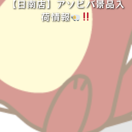
【日南店】アソビバ景品入
荷情報