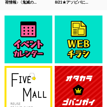
荷情報♪〈鬼滅の...
8/21★アソビバに...