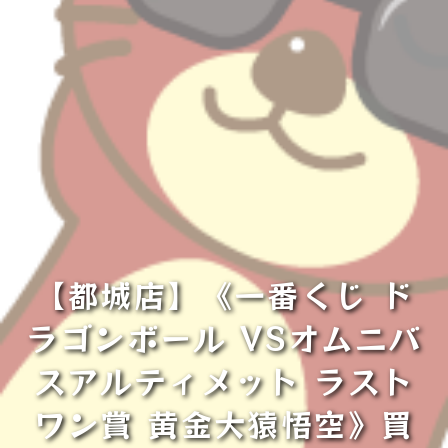
【都城店】《一番くじ ド
ラゴンボール VSオムニバ
スアルティメット ラスト
ワン賞 黄金大猿悟空》買