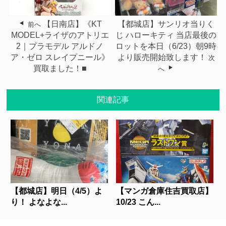
【日南店】《KT
【都城店】サンリオ当りく
前へ
MODEL+ライザのアトリエ
じ ハローキティ 当店最後の
2｜プラモデル アルドノ
ロットを本日（6/23）朝9時
ア・ゼロ スレイプニール》
より販売開始致します！
次
買取ました！■
へ
関連記事
【都城店】明日（4/5）よ
【マンガ倉庫住吉買取店】
り！ よなよな...
10/23 こん...