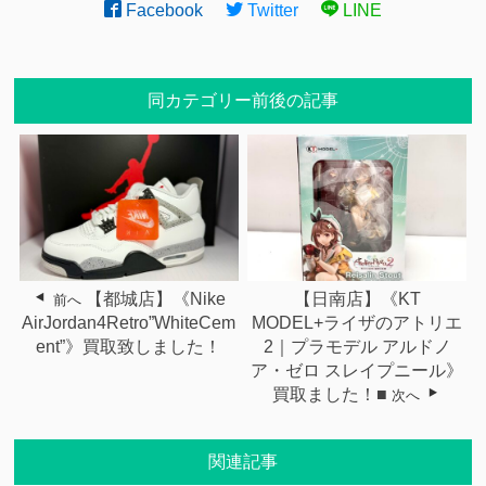
Facebook
Twitter
LINE
同カテゴリー前後の記事
【都城店】《Nike
【日南店】《KT
前へ
AirJordan4Retro”WhiteCem
MODEL+ライザのアトリエ
ent”》買取致しました！
2｜プラモデル アルドノ
ア・ゼロ スレイプニール》
買取ました！■
次へ
関連記事