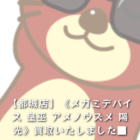
【都城店】《メガミデバイ
ス 皇巫 アメノウズメ 陽
光》買取いたしました■