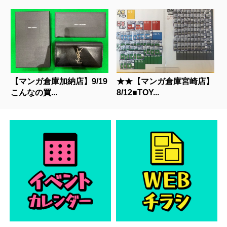
【マンガ倉庫加納店】9/19
★★【マンガ倉庫宮崎店】
こんなの買...
8/12■TOY...