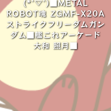
(*’▽’)■METAL
ROBOT魂 ZGMF-X20A
ストライクフリーダムガン
ダム■艦これアーケード
大和 照月■