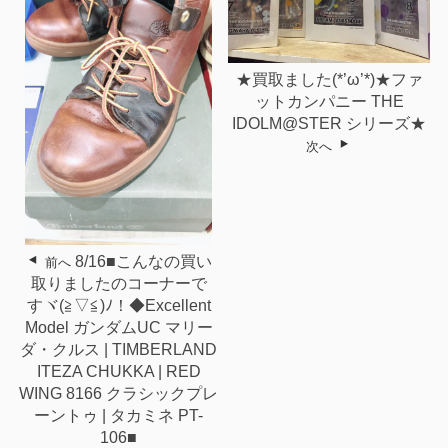
★買取ました(*’ω’*)★ファ
ットカンパニー THE
IDOLM@STER シリーズ★
次へ
8/16■こんなの買い
前へ
取りましたのコーナーで
すヾ(≧▽≦)ﾉ！◆Excellent
Model ガンダムUC マリー
ダ・クルス | TIMBERLAND
ITEZA CHUKKA | RED
WING 8166 クラシックプレ
ーントゥ | タカミネ PT-
106■