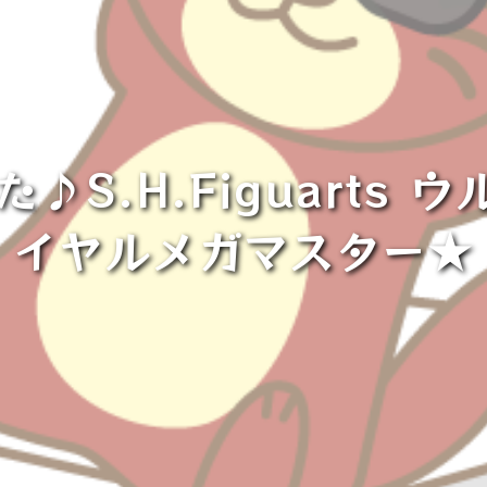
♪S.H.Figuarts
イヤルメガマスター★