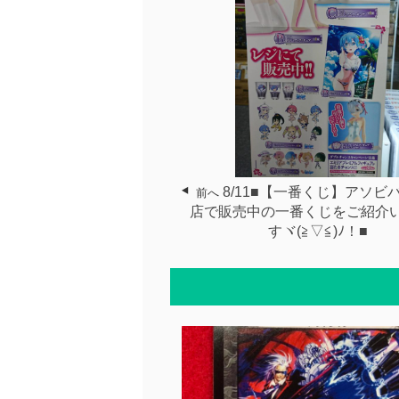
8/11■【一番くじ】アソビ
前へ
店で販売中の一番くじをご紹介
すヾ(≧▽≦)ﾉ！■