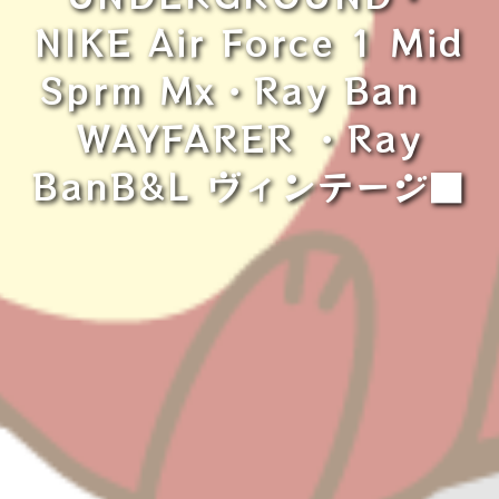
NIKE Air Force 1 Mid
Sprm Mx・Ray Ban
WAYFARER ・Ray
BanB&L ヴィンテージ■