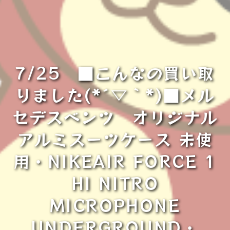
7/25 ■こんなの買い取
りました(*´▽｀*)■メル
セデスベンツ オリジナル
アルミスーツケース 未使
用・NIKEAIR FORCE 1
HI NITRO
MICROPHONE
UNDERGROUND・