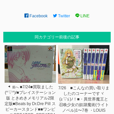
Facebook
Twitter
LINE
同カテゴリー前後の記事
■7/24■買取ました
前へ
7/26 ■こんなの買い取りま
(^▽^)/■プレイステーション
したのコーナーですヾ
版 ときめきメモリアル2限
(≧▽≦)ﾉ！■・異世界魔王と
定版■Beats by Dr.Dre Pill ス
召喚少女の奴隷魔術(ライト
ピーカースタンド■■ワンピ
ノベル)1〜7巻 ・LOUIS