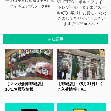
ースCREATOR×CREATO4
VUITTON ポルトフォイユ
フィギュアブルック■■
トレゾール ダミエアズー
ル■買い取りにお持ちいただ
きましてありがとうござい
ます(*^▽^*)■
次へ
関連記事
【マンガ倉庫都城店】
【都城店】《5月31日》く
10/17■買取情報...
じ入荷情報！■...