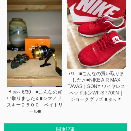
7/1 ■こんなの買い取りま
した♬■NIKE AIR MAX
TAVAS｜SONY ワイヤレス
6/30 ■こんなの買
前へ
ヘッドホンWF-SP700N｜
い取りました♬■シマノ ナ
ジョークグッズ ■
次へ
スキー２５００ ベイトリ
ール■
関連記事