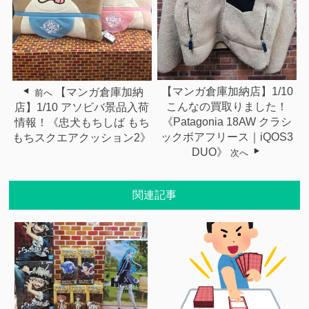
【マンガ倉庫加納店】1/10
【マンガ倉庫加納
前へ
こんなの買取りました！
店】1/10 アソビバ景品入荷
《Patagonia 18AW クラシ
情報！《忠犬もちしば もち
ックボアフリース｜iQOS3
もちスクエアクッション2》
DUO》
次へ
関連記事