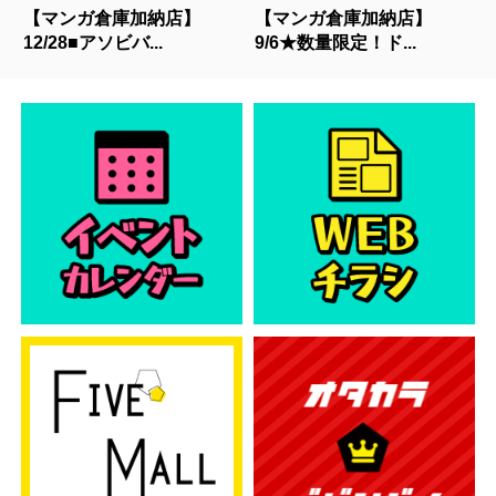
【マンガ倉庫加納店】
【マンガ倉庫加納店】
12/28■アソビバ...
9/6★数量限定！ド...