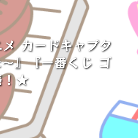
メ カードキャプタ
ic～』『一番くじ ゴ
売！★