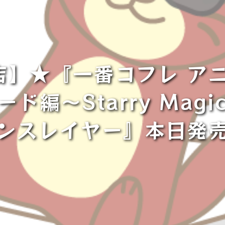
店】★『一番コフレ アニ
ド編～Starry Mag
ンスレイヤー』本日発