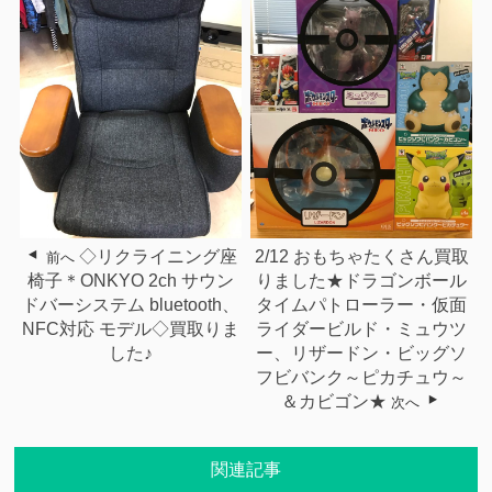
2/12 おもちゃたくさん買取
◇リクライニング座
前へ
りました★ドラゴンボール
椅子＊ONKYO 2ch サウン
タイムパトローラー・仮面
ドバーシステム bluetooth、
ライダービルド・ミュウツ
NFC対応 モデル◇買取りま
ー、リザードン・ビッグソ
した♪
フビバンク～ピカチュウ～
＆カビゴン★
次へ
関連記事