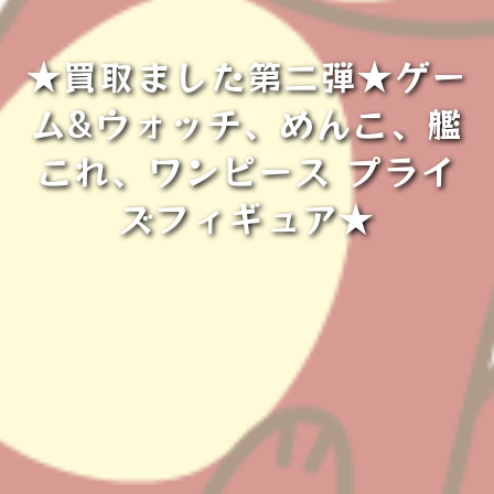
★買取ました第二弾★ゲー
ム&ウォッチ、めんこ、艦
これ、ワンピース プライ
ズフィギュア★