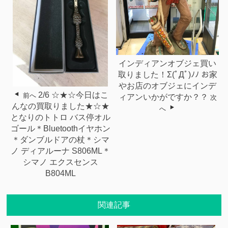
インディアンオブジェ買い
取りました！Σ(ﾟДﾟ)ﾉﾉ お家
やお店のオブジェにインデ
2/6 ☆★☆今日はこ
前へ
ィアンいかがですか？？
次
んなの買取りました★☆★
へ
となりのトトロ バス停オル
ゴール＊Bluetoothイヤホン
＊ダンブルドアの杖＊シマ
ノ ディアルーナ S806ML＊
シマノ エクスセンス
B804ML
関連記事