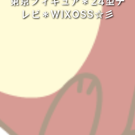
東京フィギュア＊24型テ
レビ＊WIXOSS☆彡