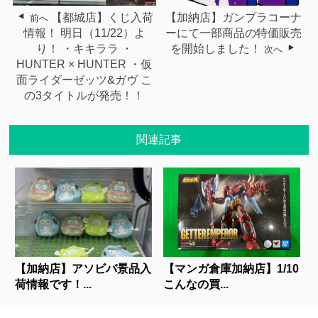
【都城店】くじ入荷
【加納店】ガンプラコーナ
前へ
情報！ 明日（11/22）よ
ーにて一部商品の特価販売
り！ ・キキララ ・
を開始しました！
次へ
HUNTER × HUNTER ・仮
面ライダーゼッツ&ガヴ こ
の3タイトルが発売！！
関連記事
【加納店】アソビバ景品入
【マンガ倉庫加納店】1/10
荷情報です！...
こんなの買...