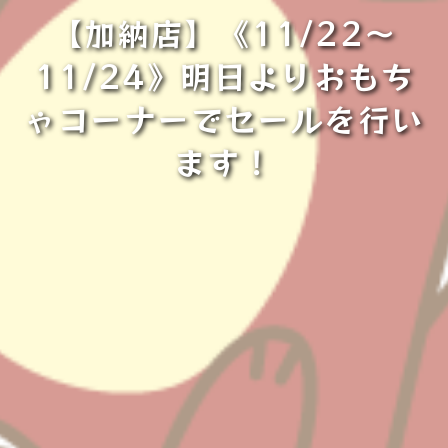
【加納店】《11/22～
11/24》明日よりおもち
ゃコーナーでセールを行い
ます！