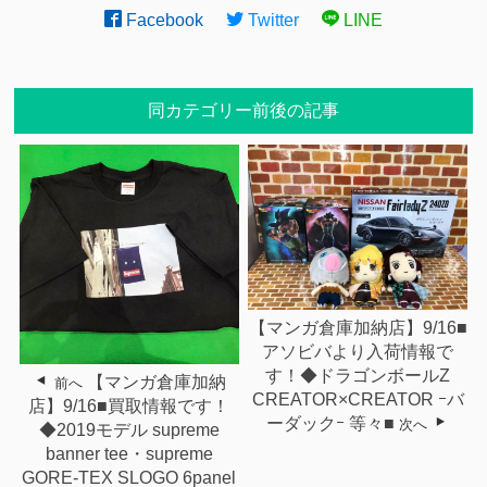
Facebook
Twitter
LINE
同カテゴリー前後の記事
【マンガ倉庫加納店】9/16■
アソビバより入荷情報で
す！◆ドラゴンボールZ
【マンガ倉庫加納
前へ
CREATOR×CREATOR ｰバ
店】9/16■買取情報です！
ーダックｰ 等々■
次へ
◆2019モデル supreme
banner tee・supreme
GORE-TEX SLOGO 6panel