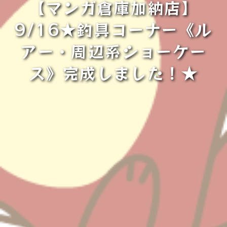
【マンガ倉庫加納店】
9/16★釣具コーナー《ル
アー・周辺系ショーケー
ス》完成しました！★