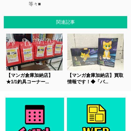
等々■
関連記事
【マンガ倉庫加納店】
【マンガ倉庫加納店】買取
★1/1釣具コーナー...
情報です！◆「バ...