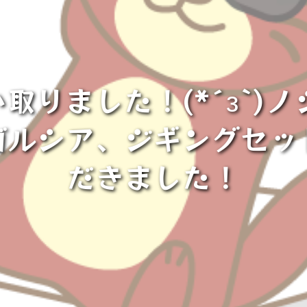
い取りました！(*´з`)
ガルシア、ジギングセッ
だきました！