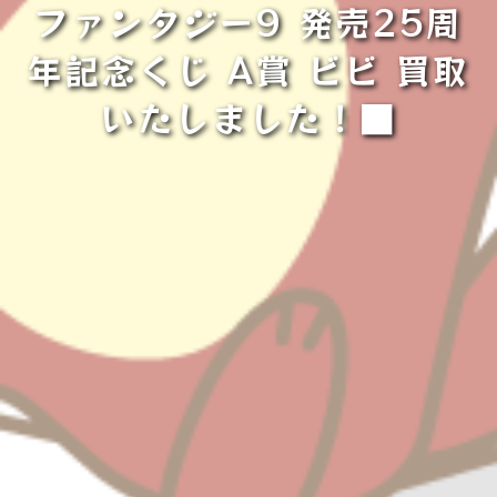
ファンタジー9 発売25周
年記念くじ A賞 ビビ 買取
いたしました！■