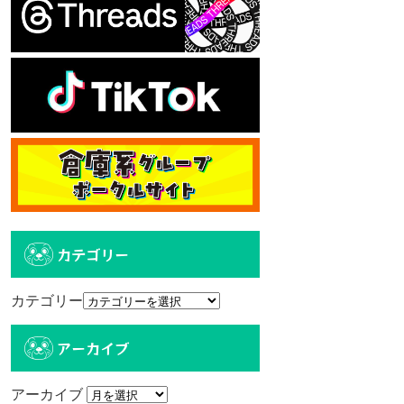
カテゴリー
カテゴリー
アーカイブ
アーカイブ