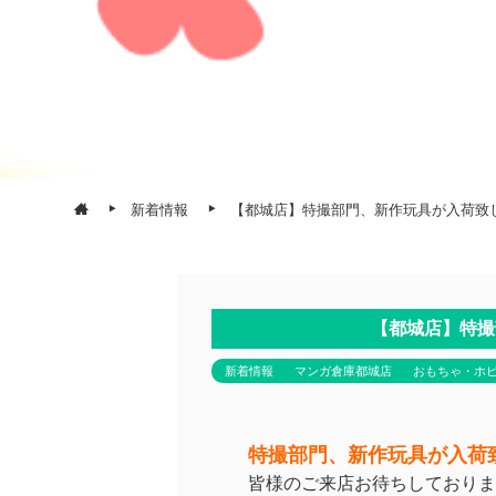
新着情報
【都城店】特撮部門、新作玩具が入荷致
【都城店】特撮
新着情報
マンガ倉庫都城店
おもちゃ・ホ
特撮部門、新作玩具が入荷
皆様のご来店お待ちしておりま