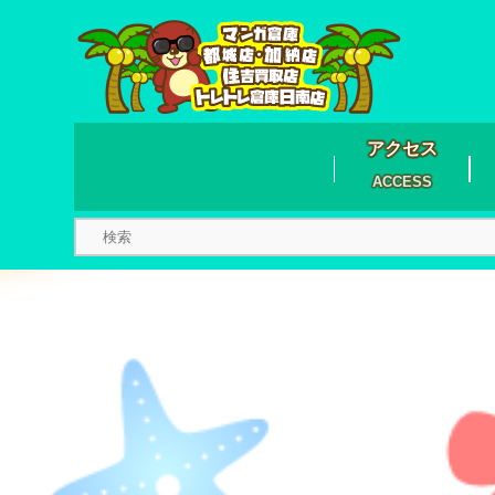
アクセス
ACCESS