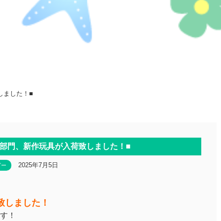
しました！■
部門、新作玩具が入荷致しました！■
2025年7月5日
ビー
致しました！
す！