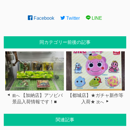
Facebook
Twitter
LINE
同カテゴリー前後の記事
【加納店】アソビバ
【都城店】★ガチャ新作等
前へ
景品入荷情報です！■
入荷★
次へ
関連記事