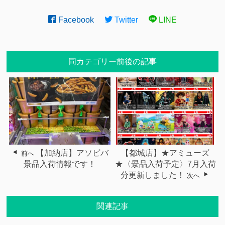
Facebook
Twitter
LINE
同カテゴリー前後の記事
【加納店】アソビバ
【都城店】★アミューズ
前へ
景品入荷情報です！
★〈景品入荷予定〉7月入荷
分更新しました！
次へ
関連記事