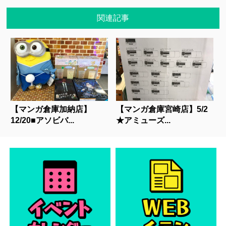
関連記事
【マンガ倉庫加納店】
【マンガ倉庫宮崎店】5/2
12/20■アソビバ...
★アミューズ...