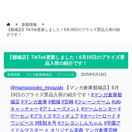
新着情報
【都城店】TikTok更新しました！6月19日のプライズ景品入荷の紹
介です！
【都城店】TikTok更新しました！6月19日のプライズ景
品入荷の紹介です！
2025年6月19日
新着情報
マンガ倉庫都城店
アミューズ
@mangasouko_miyazaki
【マンガ倉庫都城店】6月
19日のプライズ景品入荷の紹介です！
#マンガ倉庫都
城店
#マンガ倉庫
#都城
#宮崎
#クレーンゲーム
#ufo
キャッチャー
#アミューズメント
#ゲームセンター
#
ゲーセン
#プライズ
#フィギュア
#オーバーロード
#
ワンピース
#怪獣８号
#クレヨンしんちゃん
#学園ア
イドルマスター
♬ オリジナル楽曲 マンガ倉庫宮崎