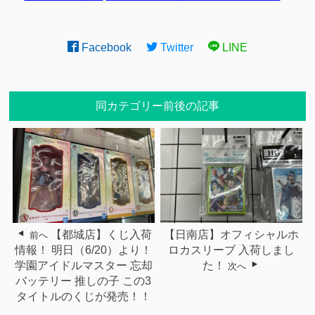
Facebook
Twitter
LINE
同カテゴリー前後の記事
【都城店】くじ入荷
【日南店】オフィシャルホ
前へ
情報！ 明日（6/20）より！
ロカスリーブ 入荷しまし
学園アイドルマスター 忘却
た！
次へ
バッテリー 推しの子 この3
タイトルのくじが発売！！