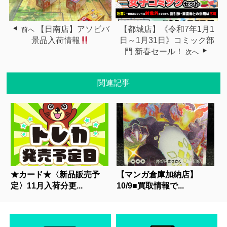
【日南店】アソビバ
【都城店】《令和7年1月1
前へ
景品入荷情報
日～1月31日》コミック部
門 新春セール！
次へ
関連記事
★カード★〈新品販売予
【マンガ倉庫加納店】
定〉11月入荷分更...
10/9■買取情報で...