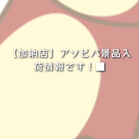
【加納店】アソビバ景品入
荷情報です！■