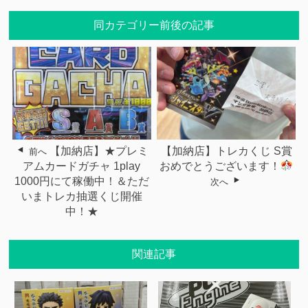
同カテゴリー前後の記事
【加納店】★プレミ
【加納店】トレカくじ S賞
前へ
アムカードガチャ 1play
おめでとうございます！
1000円にて稼働中！＆ただ
次へ
いまトレカ抽選くじ開催
中！★
関連記事